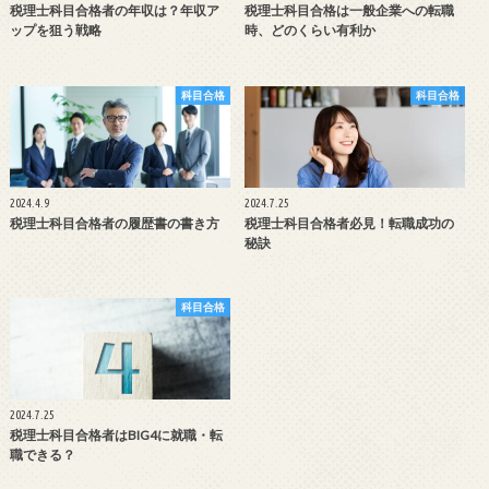
税理士科目合格者の年収は？年収ア
税理士科目合格は一般企業への転職
ップを狙う戦略
時、どのくらい有利か
科目合格
科目合格
2024.4.9
2024.7.25
税理士科目合格者の履歴書の書き方
税理士科目合格者必見！転職成功の
秘訣
科目合格
2024.7.25
税理士科目合格者はBIG4に就職・転
職できる？